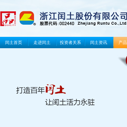
闰土首页
走进闰土
投资者关系
闰土资讯
产