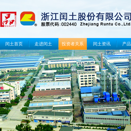
闰土首页
走进闰土
投资者关系
闰土资讯
产