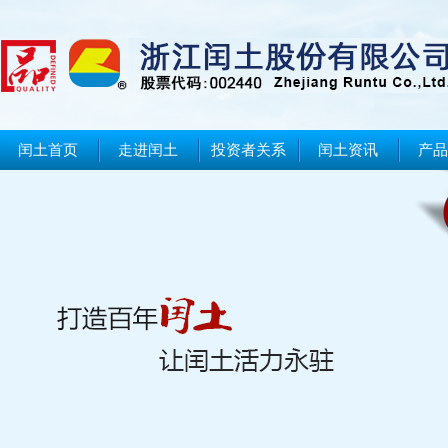
闰土首页
走进闰土
投资者关系
闰土资讯
产