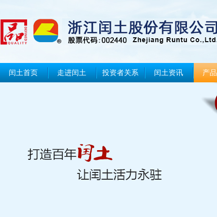
闰土首页
走进闰土
投资者关系
闰土资讯
产