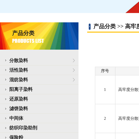
产品分类 >> 高
产品分类
分散染料
活性染料
序号
混纺染料
阳离子染料
1
高牢度分散蓝 
还原染料
滤饼染料
中间体
2
高牢度分散蓝 
纺织印染助剂
保险粉