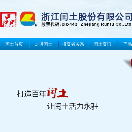
闰土首页
走进闰土
投资者关系
闰土资讯
产