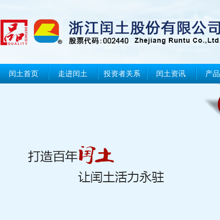
闰土首页
走进闰土
投资者关系
闰土资讯
产