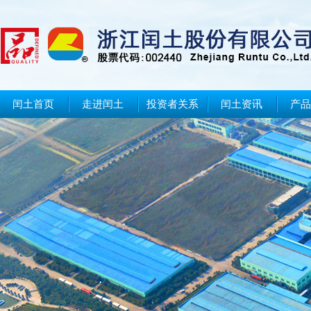
闰土首页
走进闰土
投资者关系
闰土资讯
产