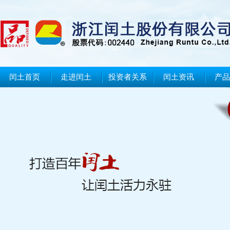
闰土首页
走进闰土
投资者关系
闰土资讯
产