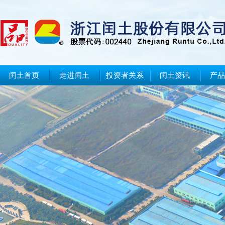
闰土首页
走进闰土
投资者关系
闰土资讯
产