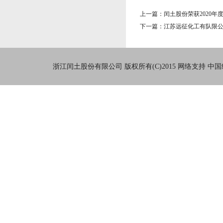
上一篇：闰土股份荣获2020
下一篇：江苏远征化工有队限
浙江闰土股份有限公司
版权所有(C)2015
网络支持
中国