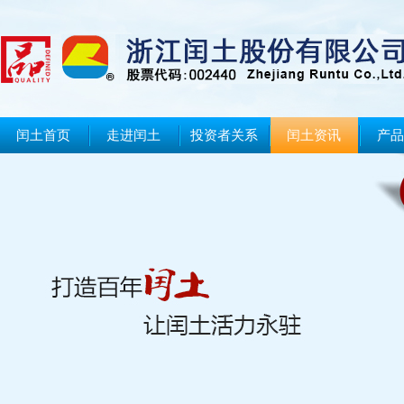
闰土首页
走进闰土
投资者关系
闰土资讯
产