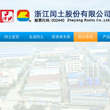
闰土首页
走进闰土
投资者关系
闰土资讯
产