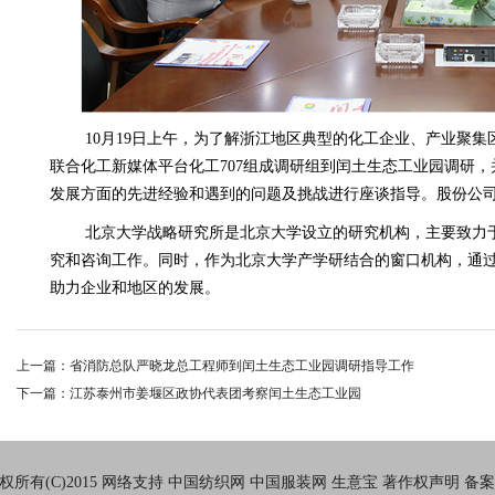
10
月
19
日上午，为了解浙江地区典型的化工企业、产业聚集
联合化工新媒体平台化工
707
组成调研组到闰土生态工业园调研，
发展方面的先进经验和遇到的问题及挑战进行座谈指导。股份公
北京大学战略研究所是北京大学设立的研究机构，主要致力
究和咨询工作。同时，作为北京大学产学研结合的窗口机构，通
助力企业和地区的发展。
上一篇：省消防总队严晓龙总工程师到闰土生态工业园调研指导工作
下一篇：江苏泰州市姜堰区政协代表团考察闰土生态工业园
所有(C)2015
网络支持
中国纺织网
中国服装网
生意宝
著作权声明
备案号