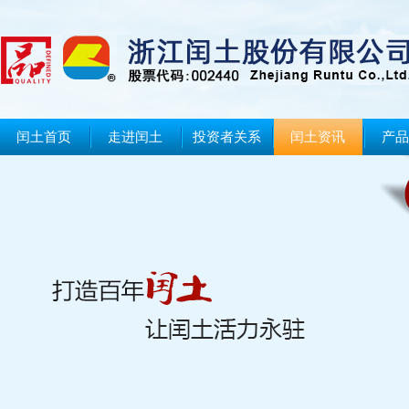
闰土首页
走进闰土
投资者关系
闰土资讯
产