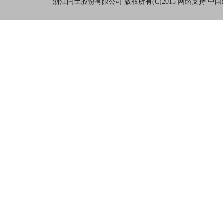
浙江闰土股份有限公司
版权所有(C)2015
网络支持
中国